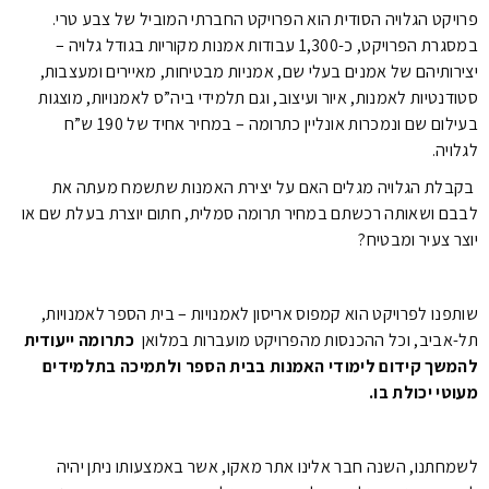
פרויקט הגלויה הסודית הוא הפרויקט החברתי המוביל של צבע טרי.
במסגרת הפרויקט, כ-1,300 עבודות אמנות מקוריות בגודל גלויה –
יצירותיהם של אמנים בעלי שם, אמניות מבטיחות, מאיירים ומעצבות,
סטודנטיות לאמנות, איור ועיצוב, וגם תלמידי ביה”ס לאמנויות, מוצגות
בעילום שם ונמכרות אונליין כתרומה – במחיר אחיד של 190 ש”ח
לגלויה.
בקבלת הגלויה מגלים האם על יצירת האמנות שתשמח מעתה את
לבבם ושאותה רכשתם במחיר תרומה סמלית, חתום יוצרת בעלת שם או
יוצר צעיר
ומבטיח?
שותפנו לפרויקט הוא קמפוס אריסון לאמנויות – בית הספר לאמנויות,
תל-אביב, וכל ההכנסות מהפרויקט מועברות במלואן
כתרומה ייעודית
להמשך קידום לימודי האמנות בבית הספר ולתמיכה בתלמידים
מעוטי יכולת בו
.
לשמחתנו, השנה חבר אלינו אתר מאקו, אשר באמצעותו ניתן יהיה