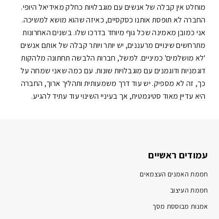
מוחלט אין קבלה של אנשים עם מוגבלויות כחלק מאידיאל היופי.
החברה לא תופסת אותנו כסקסיים, כאיזה שהוא מושא למשיכה.
אני כמובן מאמינה שכל גוף מיוחד בדרכו שלו. בשנים האחרונות
מתרחשים שינויים מרעננים, יש יותר ויותר קבלה של אותם אנשים
'לא מושלמים' כמיניים. למשל, חברות הלבשה תחתונה מלהקות
דוגמניות ודוגמנים עם מוגבלויות שונות. עם כמה שאני שמחה על
כך, זה לא מספיק. יש עוד דרך משמעותית ותהליך ארוך, החברה
היא עדיין מאוד סטיגמטית, אך בעיניי השינוי עוד עתיד להגיע.
עמודים ראשיים
חממת האמנים העצמאים
חממת העיצוב
אמנות מבוססת מסך