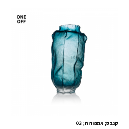
קנבס; אמפורות; 03