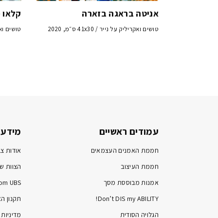
אניטה בראגה בזארה
קלאו 
טושים ואקריליק על נייר / 41x30 ס״מ, 2020
טושים ואקרילי
עמודים ראשיים
מידע 
חממת האמנים העצמאים
אודות צב
חממת העיצוב
הצוות של
אמנות מבוססת מסך
om UBS
Don’t DIS my ABILITY!
תקנון ה
הגלויה הסודית
מדיניות 