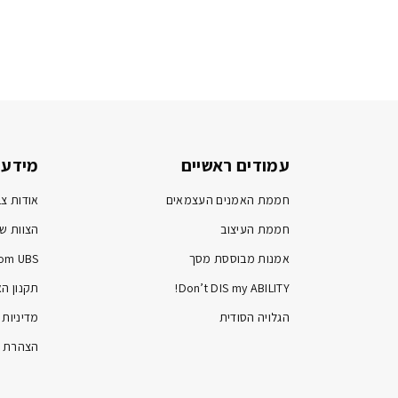
עמודים ראשיים
מידע 
חממת האמנים העצמאים
אודות צב
חממת העיצוב
הצוות של
אמנות מבוססת מסך
om UBS
Don’t DIS my ABILITY!
תקנון ה
הגלויה הסודית
מדיניות 
הצהרת נ