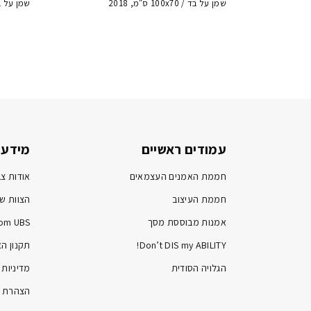
שמן על בד / 100x70 ס"מ, 2018
שמן על בד / 90x105
עמודים ראשיים
מידע 
חממת האמנים העצמאים
אודות צב
חממת העיצוב
הצוות של
אמנות מבוססת מסך
om UBS
Don’t DIS my ABILITY!
תקנון ה
הגלויה הסודית
מדיניות 
הצהרת נ