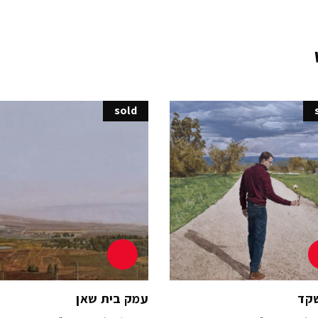
sold
קד
עמק בית שאן