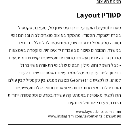
חממת העיצוב
סטודיו Layout
סטודיו Layout הוקם על ידי נרקיס שרון טל, מעצבת טקסטיל
בוגרת "שנקר".
הסטודיו מתמקד בעיצוב מוצרים לבית ובניהם גופי
תאורה מטקסטיל סרוג חדשני, המתאימים לכל חלל בבית או
במשרד. המוצרים מיוצרים בעבודת יד איכותית ומוקפדת באמצעות
מכונת סריגה ידנית ועשויים מחומרים תעשייתיים קשיחים ומפתיעים
- כבל חשמל וחוט ניילון.
הבסיס של גופי התאורה עשוי ברזל
בחיתוך לייזר עדין ומינימליסטי בעיצוב הסטודיו בייצור בלעדי
למותג.
קולקציית Geometric מציגה מפגש בין טקסטיל לבין עולם
האדריכלות באמצעות צורות גיאומטריות וחומרי גלם תעשייתיים.
הקולקציה מאופיינת באסתטיקה עשירה בפרטים וטקסטורה ייחודית
היוצרת מעברי אור וצל מרתקים.
אתר :
www.layoutknits.com
אינסטגרם :
www.instagram.com/layoutknits