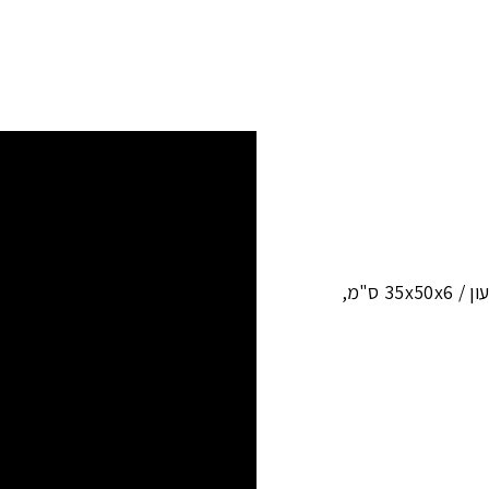
ון /
35x50x6 ס"מ
,