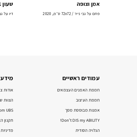
אמן וצופה
שעון 1
פחם על גבי נייר / 72x72 ס״מ, 2020
דיו על גבי נייר / 
עמודים ראשיים
מידע 
חממת האמנים העצמאים
אודות צב
חממת העיצוב
הצוות של
אמנות מבוססת מסך
om UBS
Don’t DIS my ABILITY!
תקנון ה
הגלויה הסודית
מדיניות 