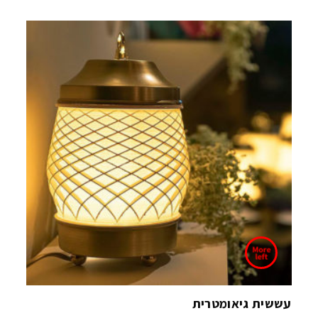
עששית גיאומטרית