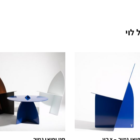
לוי
ואי נמוך – צבע
סט יפואי נמוך