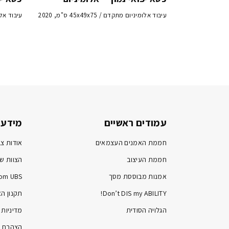
עיבוד אלומיניום מתקדם / 45x49x75 ס"מ, 2020
עיבוד אלומיניו
עמודים ראשיים
מידע 
חממת האמנים העצמאים
אודות צב
חממת העיצוב
הצוות של
אמנות מבוססת מסך
om UBS
Don’t DIS my ABILITY!
תקנון ה
הגלויה הסודית
מדיניות 
הצהרת נ