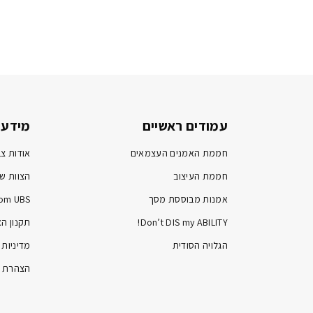
עמודים ראשיים
מידע 
חממת האמנים העצמאים
אודות צב
חממת העיצוב
הצוות של
אמנות מבוססת מסך
om UBS
Don’t DIS my ABILITY!
תקנון ה
הגלויה הסודית
מדיניות 
הצהרת נ