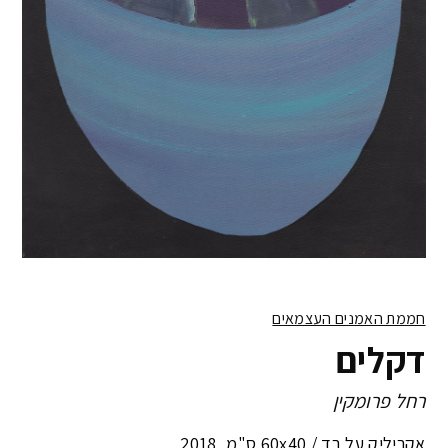
חממת האמנים העצמאים
דקלים
רחל פרומקין
אקריליק על בד /
60x40 ס"מ
,
2018