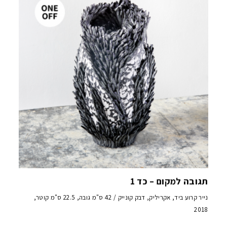
תגובה למקום – כד 1
נייר קרוע ביד, אקריליק, דבק קונייק / 42 ס"מ גובה, 22.5 ס"מ קוטר,
2018