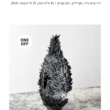
נייר קרוע ביד, אקריליק, דבק קונייק / 45 ס"מ גובה, 25 ס"מ קוטר, 2018