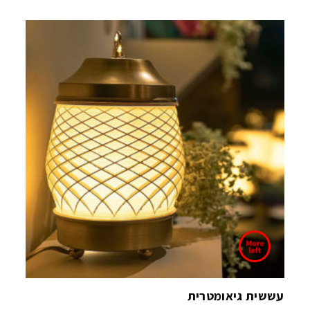
עששית גיאומטרית