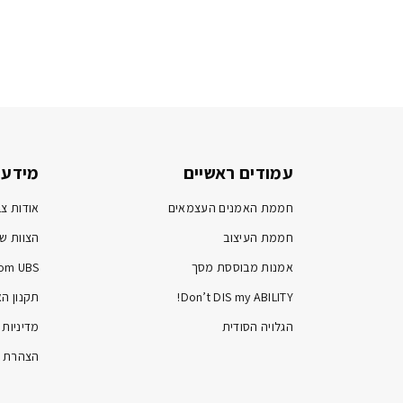
עמודים ראשיים
מידע 
חממת האמנים העצמאים
אודות צב
חממת העיצוב
הצוות של
אמנות מבוססת מסך
om UBS
Don’t DIS my ABILITY!
תקנון ה
הגלויה הסודית
מדיניות 
הצהרת נ