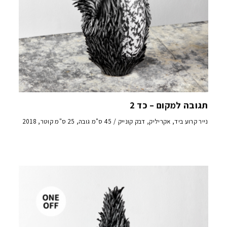
תגובה למקום – כד 2
נייר קרוע ביד, אקריליק, דבק קונייק / 45 ס"מ גובה, 25 ס"מ קוטר, 2018