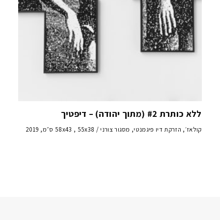
ללא כותרת #2 (מתוך יהודה) – דיפטיך
קולאז׳, הזרקת דיו פיגמנטי, מסגור צורני / 58x43 , 55x38 ס״מ, 2019