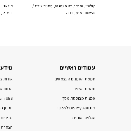
קולאז׳, הזרקת דיו פיגמנטי, מסגור צורני /
קולאז׳, 
106x58 ס״מ, 2019
21x58 , 21x30
עמודים ראשיים
מידע 
חממת האמנים העצמאים
אודות צב
חממת העיצוב
הצוות של
אמנות מבוססת מסך
om UBS
Don’t DIS my ABILITY!
תקנון ה
הגלויה הסודית
מדיניות 
הצהרת נ