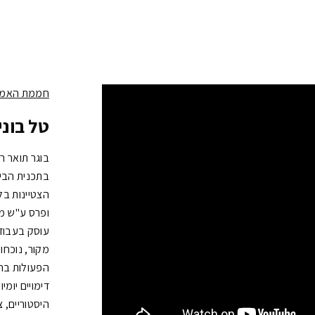
חממת האמנ
טל בוני
בוגר תואר ר
בתכנית הבינ
הצטיינות בל
ופרס ע"ש מי
עוסק בעבודת
מקור, נוכחות 
הפעולות בהן
דימויים יומ
היסטוריים, צ