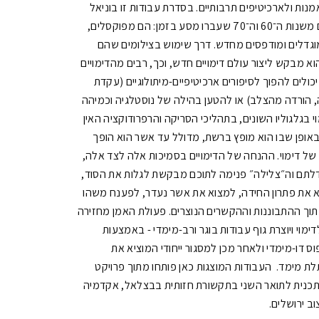
נות ולארכיטיפים תרבותיים. בסדרת עבודות זו בוניאל
מציג דימויים משנות ה־60 וה־70 שעברו מסע בזמן: הם מפוקסלים,
וגדלים ומודפסים מחדש. דרך שימוש בצילומים שהם
הוא מבקש ליצור עולם דימויים חדש, וכך, רבים מהדימויים
כולים להפוך לסיפורים ארכיטיפיים-מיתולוגיים (עקדת
, הורדה מהצלב) או להטען בהילה של נוסטלגיה וכמיהה
י בגלגוליו השונים, בתהליכי הסריקה והרפרודוקציה האין
באופן שבו הוא מופץ ברשת, מדולל עד אשר הוא הופך
של דימוי. ההנחה של הדימויים בסמיכות אלה לצד אלה,
דלתם וה״צלילה״ פנימה לתוכם מבקשת לגלות את הסוד,
א את פתרון החידה, למצוא את אשר נעדר, לפענח משהו
וך ההתבוננות וההקשרים הנוצרים. פעולת האמן מחזירה
ימוי ויוצרת גוף עבודות בוגר ורב-מימדי - באמצעות
 דו-מימדי ולאחר מכן למסגור ייחודי המוציא את
לת מימד.
העבודות המוצגות כאן פותחו מתוך פרויקט
כנית לתואר השני בתקשורת חזותית בבצלאל, אקדמיה
וב ירושלים.