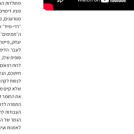
מתולדות האמ
מגורענים, מ
״רדי-מייד״ 
ה״תמימים״ י
יצחק, פייטה
לעבר. הדימו
סופית שלו, 
לרוח רפאים 
חיתוכם, הג
לנסות לקרו
שלא קיים מת
את החומר לד
התמרה לדפוס
העבודות לת
הגמר של הת
לאמנות ועיצ