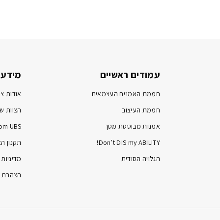
עמודים ראשיים
מידע 
חממת האמנים העצמאים
אודות צב
חממת העיצוב
הצוות של
אמנות מבוססת מסך
om UBS
Don’t DIS my ABILITY!
תקנון ה
הגלויה הסודית
מדיניות 
הצהרת נ