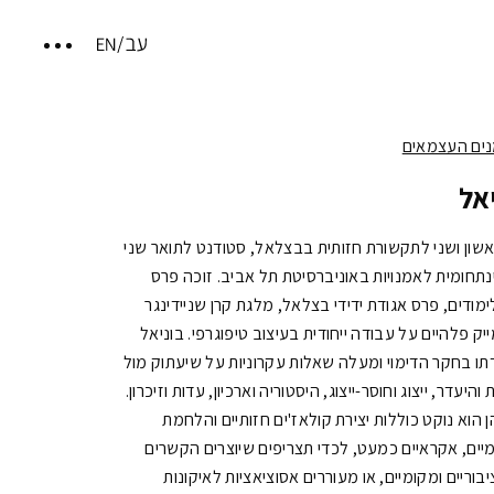
ים העצמאים
אל
אשון ושני לתקשורת חזותית בבצלאל, סטודנט לתואר שני
תחומית לאמנויות באוניברסיטת תל אביב. זוכה פרס
ימודים, פרס אגודת ידידי בצלאל, מלגת קרן שניידינגר
יק פלהיים על עבודה ייחודית בעיצוב טיפוגרפי.
בוניאל
ו בחקר הדימוי ומעלה שאלות עקרוניות על שיעתוק מול
והיעדר, ייצוג וחוסר-ייצוג, היסטוריה וארכיון, עדות וזיכרון.
 הוא נוקט כוללות יצירת קולאז'ים חזותיים והלחמת
יומיים, אקראיים כמעט, לכדי תצריפים שיוצרים הקשרים
יבוריים ומקומיים, או מעוררים אסוציאציות לאיקונות