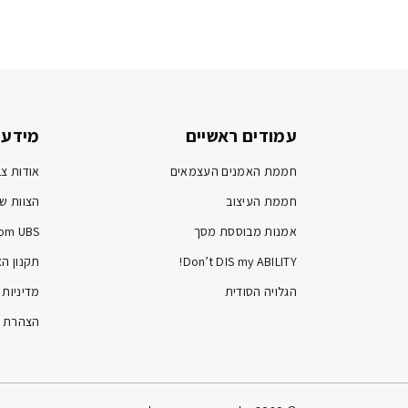
עמודים ראשיים
מידע 
חממת האמנים העצמאים
אודות צב
חממת העיצוב
הצוות של
אמנות מבוססת מסך
om UBS
Don’t DIS my ABILITY!
תקנון ה
הגלויה הסודית
מדיניות 
הצהרת נ