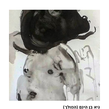
גיא בן הינם (המולך)