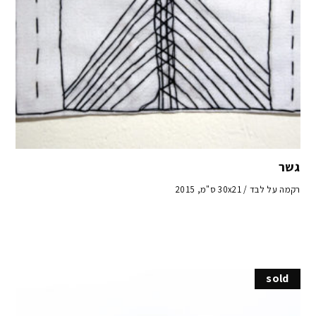
גשר
רקמה על לבד / 30x21 ס"מ, 2015
sold